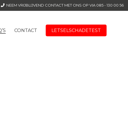
NEEM VRIJBLIJVEND CONTACT MET ONS OP VIA
085 - 130 00 56
LETSELSCHADETEST
Q’S
CONTACT