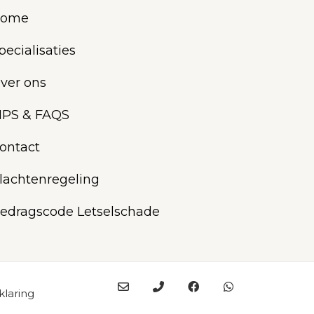
ome
pecialisaties
ver ons
IPS & FAQS
ontact
lachtenregeling
edragscode Letselschade
klaring