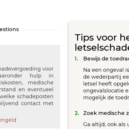
estions
Tips voor h
letselschad
Bewijs de toedra
chadevergoeding voor
Na een ongeval is
waaronder hulp in
de wederpartij e
iskosten, medische
letsel heeft opge
erstand en eventueel
ongevalslocatie e
r welke schadeposten
mogelijk de toedr
blijvend contact met
Zoek medische 
engeld
Ga altijd, ook als