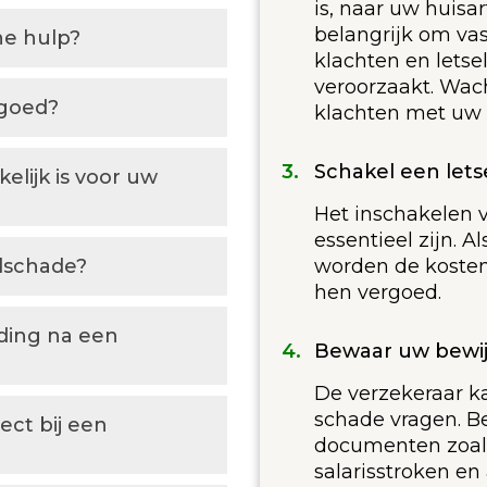
is, naar uw huisar
belangrijk om vas
he hulp?
klachten en letse
veroorzaakt. Wac
rgoed?
klachten met uw h
Schakel een let
lijk is voor uw
Het inschakelen 
essentieel zijn. A
elschade?
worden de kosten
hen vergoed.
ding na een
Bewaar uw bewi
De verzekeraar 
schade vragen. B
ect bij een
documenten zoals
salarisstroken en