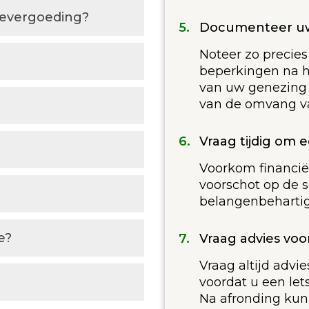
devergoeding?
Documenteer uw
Noteer zo precie
beperkingen na h
van uw genezing bi
van de omvang v
Vraag tijdig om 
Voorkom financië
voorschot op de 
belangenbehartige
e?
Vraag advies voor
Vraag altijd advi
voordat u een let
Na afronding ku