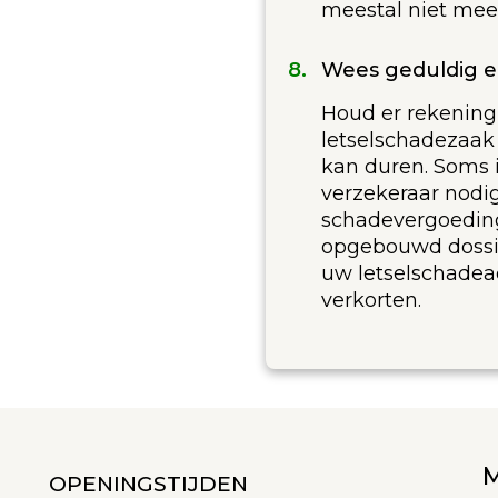
meestal niet mee
Wees geduldig 
Houd er rekenin
letselschadezaak 
kan duren. Soms i
verzekeraar nod
schadevergoeding
opgebouwd dossi
uw letselschadea
verkorten.
OPENINGSTIJDEN